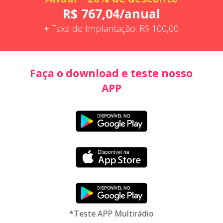
R$ 767,04/anual
+ Taxa de Implantação: R$ 100,00
Faça o download e teste nosso
APP
*Teste APP Multirádio